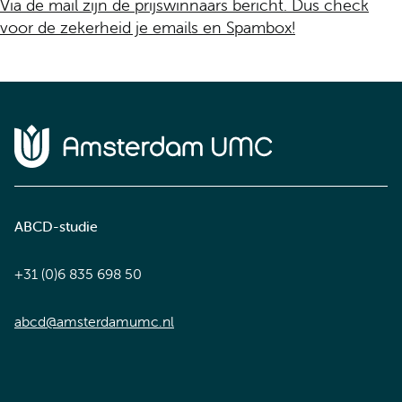
Via de mail zijn de prijswinnaars bericht. Dus check
voor de zekerheid je emails en Spambox!
Home van Amsterdam UMC
ABCD-studie
+31 (0)6 835 698 50
abcd@amsterdamumc.nl