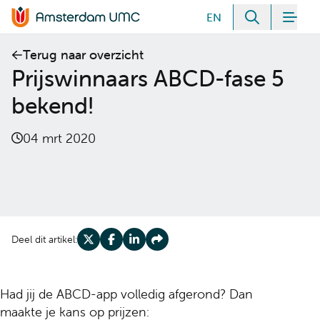
Meteen naar de content
EN
Zoeken
Men
Home van Amsterdam UMC
Terug naar overzicht
Prijswinnaars ABCD-fase 5
bekend!
04 mrt 2020
Deel dit artikel:
Deel op X
Deel op Facebook
Deel op LinkedIn
Deel op Share
Had jij de ABCD-app volledig afgerond? Dan
maakte je kans op prijzen: