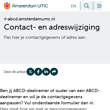
Meteen naar de content
EN
Zoeken
Men
Home van Amsterdam UMC
abcd.amsterdamumc.nl
Contact- en adreswijziging
Pas hier je contactgegevens of adres aan.
Deel dit artikel:
Deel op X
Deel op Facebook
Deel op LinkedIn
Deel op Share
Ben jij ABCD-deelnemer of ouder van een ABCD-
deelnemer en wil je de contactgegevens
aanpassen? Vul onderstaande formulier dan in.
Hier
staat hoe wij met je persoonsgegevens