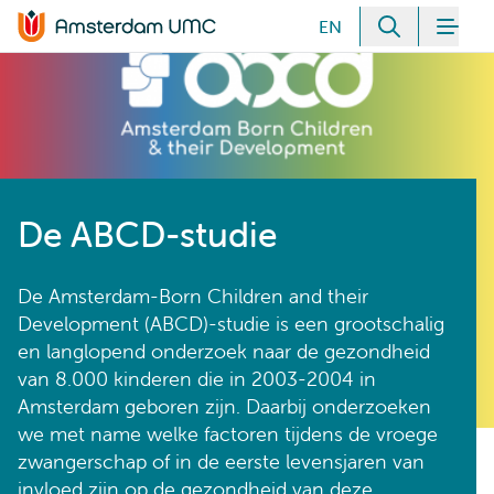
Meteen naar de content
EN
Zoeken
Men
Home van Amsterdam UMC
Kleine achtergrond me ABCD-logo in wit op kleurspec
De ABCD-studie
De Amsterdam-Born Children and their
Development (ABCD)-studie is een grootschalig
en langlopend onderzoek naar de gezondheid
van 8.000 kinderen die in 2003-2004 in
Amsterdam geboren zijn. Daarbij onderzoeken
we met name welke factoren tijdens de vroege
zwangerschap of in de eerste levensjaren van
invloed zijn op de gezondheid van deze