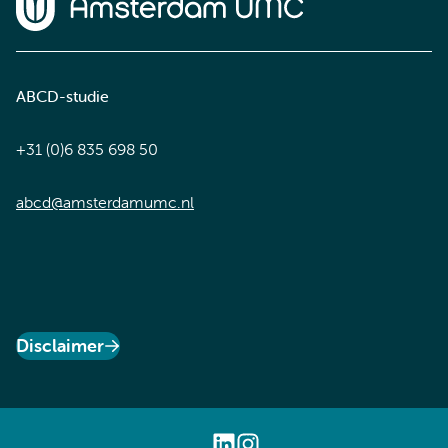
Home van Amsterdam UMC
ABCD-studie
+31 (0)6 835 698 50
abcd@amsterdamumc.nl
Disclaimer