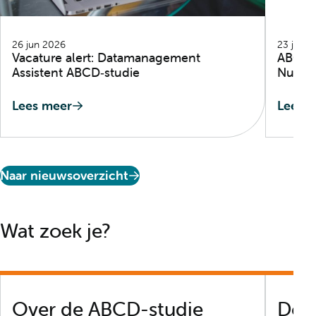
26 jun 2026
23 jun 
Vacature alert: Datamanagement
ABCD‑s
Assistent ABCD‑studie
Nu Bes
Lees meer
Lees 
Lees artikel 'Vacature alert: Datamanagement Assis
Lees a
Naar nieuwsoverzicht
Wat zoek je?
Over de ABCD-studie
Dee