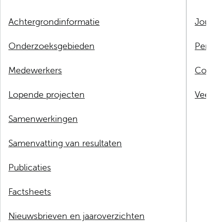
Achtergrondinformatie
Jouw 
Onderzoeksgebieden
Perso
Medewerkers
Contac
Lopende projecten
Veelge
Samenwerkingen
Samenvatting van resultaten
Publicaties
Factsheets
Nieuwsbrieven en jaaroverzichten