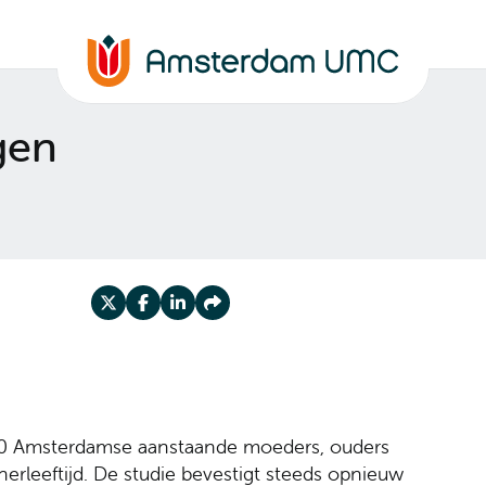
Home van Amsterdam UMC
gen
Deel op X
Deel op Facebook
Deel op LinkedIn
Deel op Share
8000 Amsterdamse aanstaande moeders, ouders
erleeftijd. De studie bevestigt steeds opnieuw