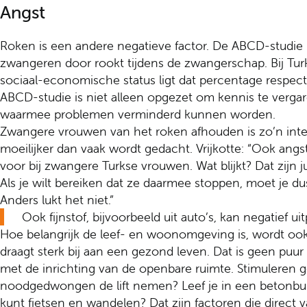
Angst
Roken is een andere negatieve factor. De ABCD-studie 
zwangeren door rookt tijdens de zwangerschap. Bij T
sociaal-economische status ligt dat percentage respecti
ABCD-studie is niet alleen opgezet om kennis te verga
waarmee problemen verminderd kunnen worden.
Zwangere vrouwen van het roken afhouden is zo’n interv
moeilijker dan vaak wordt gedacht. Vrijkotte: “Ook ang
voor bij zwangere Turkse vrouwen. Wat blijkt? Dat zijn ju
Als je wilt bereiken dat ze daarmee stoppen, moet je du
Anders lukt het niet.”
Ook fijnstof, bijvoorbeeld uit auto’s, kan negatief 
Hoe belangrijk de leef- en woonomgeving is, wordt ook s
draagt sterk bij aan een gezond leven. Dat is geen puu
met de inrichting van de openbare ruimte. Stimuleren 
noodgedwongen de lift nemen? Leef je in een betonbuur
kunt fietsen en wandelen? Dat zijn factoren die direct v