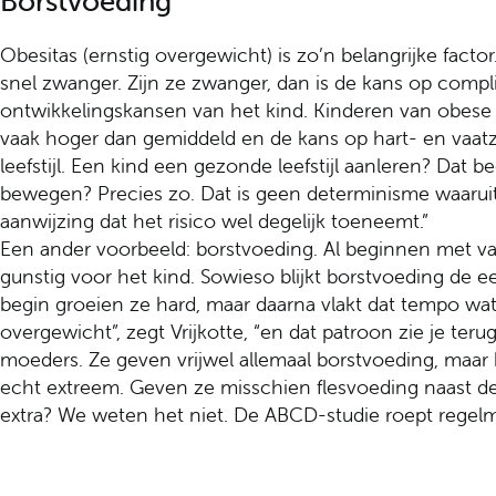
Borstvoeding
Obesitas (ernstig overgewicht) is zo’n belangrijke fact
snel zwanger. Zijn ze zwanger, dan is de kans op compli
ontwikkelingskansen van het kind. Kinderen van obese v
vaak hoger dan gemiddeld en de kans op hart- en vaatzi
leefstijl. Een kind een gezonde leefstijl aanleren? Dat beg
bewegen? Precies zo. Dat is geen determinisme waarui
aanwijzing dat het risico wel degelijk toeneemt.”
Een ander voorbeeld: borstvoeding. Al beginnen met va
gunstig voor het kind. Sowieso blijkt borstvoeding de 
begin groeien ze hard, maar daarna vlakt dat tempo wat
overgewicht”, zegt Vrijkotte, “en dat patroon zie je terug
moeders. Ze geven vrijwel allemaal borstvoeding, maar
echt extreem. Geven ze misschien flesvoeding naast d
extra? We weten het niet. De ABCD-studie roept regelm