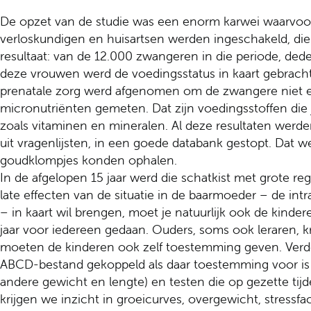
De opzet van de studie was een enorm karwei waarvoo
verloskundigen en huisartsen werden ingeschakeld, die
resultaat: van de 12.000 zwangeren in die periode, ded
deze vrouwen werd de voedingsstatus in kaart gebracht. 
prenatale zorg werd afgenomen om de zwangere niet ext
micronutriënten gemeten. Dat zijn voedingsstoffen die 
zoals vitaminen en mineralen. Al deze resultaten werd
uit vragenlijsten, in een goede databank gestopt. Dat 
goudklompjes konden ophalen.
In de afgelopen 15 jaar werd die schatkist met grote rege
late effecten van de situatie in de baarmoeder – de in
– in kaart wil brengen, moet je natuurlijk ook de kinde
jaar voor iedereen gedaan. Ouders, soms ook leraren, kri
moeten de kinderen ook zelf toestemming geven. Verd
ABCD-bestand gekoppeld als daar toestemming voor is
andere gewicht en lengte) en testen die op gezette tijd
krijgen we inzicht in groeicurves, overgewicht, stressf