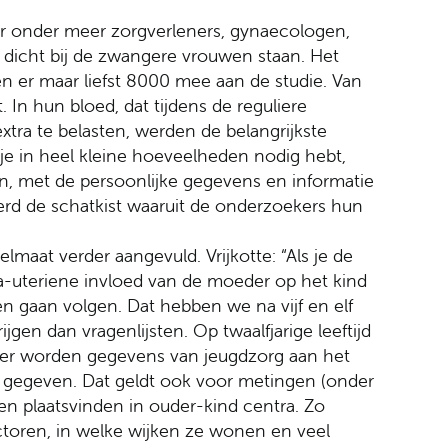
r onder meer zorgverleners, gynaecologen,
 dicht bij de zwangere vrouwen staan. Het
en er maar liefst 8000 mee aan de studie. Van
In hun bloed, dat tijdens de reguliere
ra te belasten, werden de belangrijkste
je in heel kleine hoeveelheden nodig hebt,
en, met de persoonlijke gegevens en informatie
werd de schatkist waaruit de onderzoekers hun
lmaat verder aangevuld. Vrijkotte: “Als je de
tra-uteriene invloed van de moeder op het kind
ren gaan volgen. Dat hebben we na vijf en elf
jgen dan vragenlijsten. Op twaalfjarige leeftijd
er worden gegevens van jeugdzorg aan het
 gegeven. Dat geldt ook voor metingen (onder
en plaatsvinden in ouder-kind centra. Zo
actoren, in welke wijken ze wonen en veel