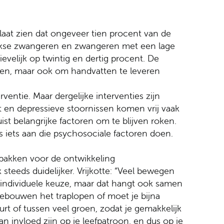
laat zien dat ongeveer tien procent van de
urkse zwangeren en zwangeren met een lage
evelijk op twintig en dertig procent. De
ren, maar ook om handvatten te leveren
entie. Maar dergelijke interventies zijn
st en depressieve stoornissen komen vrij vaak
ist belangrijke factoren om te blijven roken.
s iets aan die psychosociale factoren doen.
uitpakken voor de ontwikkeling
teeds duidelijker. Vrijkotte: “Veel bewegen
r individuele keuze, maar dat hangt ook samen
gebouwen het traplopen of moet je bijna
t of tussen veel groen, zodat je gemakkelijk
an invloed zijn op je leefpatroon, en dus op je