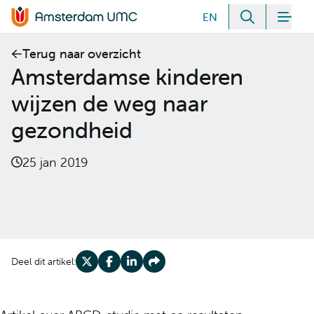
Meteen naar de content
EN
Zoeken
Men
Home van Amsterdam UMC
Terug naar overzicht
Amsterdamse kinderen
wijzen de weg naar
gezondheid
25 jan 2019
Deel dit artikel:
Deel op X
Deel op Facebook
Deel op LinkedIn
Deel op Share